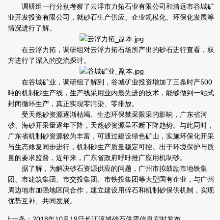
调研组一行分别考察了云浮市力拓石业有限公司和清远市谷城矿
业开发投资有限公司，就砂石生产供应、企业规模化、环保化发展等
情况进行了解。
在云浮力拓，调研组对云浮力拓石场所产出的砂石进行查看，双
方进行了深入的交流探讨。
在谷城矿业，调研组了解到，谷城矿业投资增加了三条时产500
吨的机制砂生产线，生产线采用业内最先进的技术，能够做到一站式
封闭循环生产，真正实现零污染、零排放。
受天然砂资源逐渐枯竭、生态环保禁采限采的影响，广东省河
砂、海砂开采量逐年下降，天然砂资源呈不断下降趋势。与此同时，
广东省机制砂资源较为丰富，可通过建设绿色矿山，实施环保化开采
与生态修复同步进行，机制砂生产质量稳定可控。出于环境保护与质
量的要求监督，近年来，广东省政府呼吁推广应用机制砂。
据了解，为解决砂石资源供应的问题，广州市拟鼓励市地铁集
团、市建筑集团、市交投集团、市铁投集团等大型国有企业，与广州
周边地市加强地区间合作，建立建设用碎石和机制砂保供机制，实现
优势互补、共同发展。
上一条：
2018年10月19日长江流域砂石供需信息实时发布