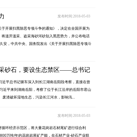
力
发布时间:2018-05-03
关于开展扫黑除恶专项斗争的通知》，决定在全国开展为
，将滥开滥采、盗采海砂河砂划入黑恶势力，并公布电话
治久安，中共中央、国务院发出《关于开展扫黑除恶专项斗
采砂石，要设生态禁区——总书记
，习近平总书记驱车深入到长江湖南岳阳段考察，直接在曾
，习近平来到湖南岳阳，考察了位于长江沿岸的岳阳市君山
发布时间:2018-05-03
废渣破坏湿地生态，污染长江河水，影响汛...
发布时间:2018-05-03
材循环经济示范区，将大量花岗岩石材尾矿进行综合利
800万吨/年的花岗岩尾矿产能，在石材产业-砂石产业联