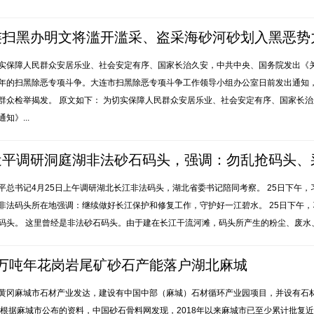
连扫黑办明文将滥开滥采、盗采海砂河砂划入黑恶势
实保障人民群众安居乐业、社会安定有序、国家长治久安，中共中央、国务院发出《
年的扫黑除恶专项斗争。大连市扫黑除恶专项斗争工作领导小组办公室日前发出通知
群众检举揭发。 原文如下： 为切实保障人民群众安居乐业、社会安定有序、国家长
知》...
近平调研洞庭湖非法砂石码头，强调：勿乱抢码头、
长江连续考察长江沿岸
平总书记4月25日上午调研湖北长江非法码头，湖北省委书记陪同考察。 25日下午
非法码头所在地强调：继续做好长江保护和修复工作，守护好一江碧水。 25日下午
码头。 这里曾经是非法砂石码头。由于建在长江干流河滩，码头所产生的粉尘、废水、
0万吨年花岗岩尾矿砂石产能落户湖北麻城
黄冈麻城市石材产业发达，建设有中国中部（麻城）石材循环产业园项目，并设有石
 根据麻城市公布的资料，中国砂石骨料网发现，2018年以来麻城市已至少累计批复近