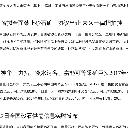
环发展方面大步迈进。其中： 麻城市闽通石材循环经济产业开发有限公司白鸭山石材尾
州省拟全面禁止砂石矿山协议出让 未来一律招拍挂
中国砂石骨料网走访了解，贵州省砂石资源优质、丰富，但部分地区却呈现临时砂场
、部分地区产能过剩、抗风险能力低下等特点，难以承担绿色发展转型升级重任。 近
制完善采矿权审批登记管理有关事项的通知（征求意见稿）》，对砂石矿山的审批、公
...
神华、力拓、淡水河谷、嘉能可等采矿巨头2017年
售量计全球第一大煤炭上市公司中国神华公布2017年业绩。2017年度，集团实现营业收入
3.33亿元，同比增长80.8%；归属于公司股东的净利润450.37亿元，同比增长98.3
同比增长93.0%。2017年集团商品煤产量达到29540万吨，同比增长1.9%。20...
17日全国砂石供需信息实时发布
因素影响，当前我国部分地区砂石价格、供需不稳，而有能力经水、铁路供应砂石的