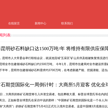
在线留言
新闻中心
联系我们
闻列表
昆明砂石料缺口达1500万吨/年 将维持有限供应保
，昆明市人大常委会举行联组会议，就滇池流域“五采区”矿山关停及植被恢复情况进
昆明全市住建领域砂石料缺口约1500万吨。 今年1月，昆明市住建局对全市建设所
下半年，昆明市住建领域砂石料需求约3700万吨，在考虑新建产能、挖掘潜能、适当超采
矿石期货国际化一周倒计时：大商所5月迎客 优化全
4日，大商所的铁矿石期货将引入外资交易者。包括摩根大通、标普全球普氏等在内的
关注。正如标普全球普氏在采访中说的那样：“中国铁矿石期货的国际化是一个令人兴奋
称“大商所”）的铁矿石期货将于5月4日正式引入境外交易者。这是中国继3月底推出以