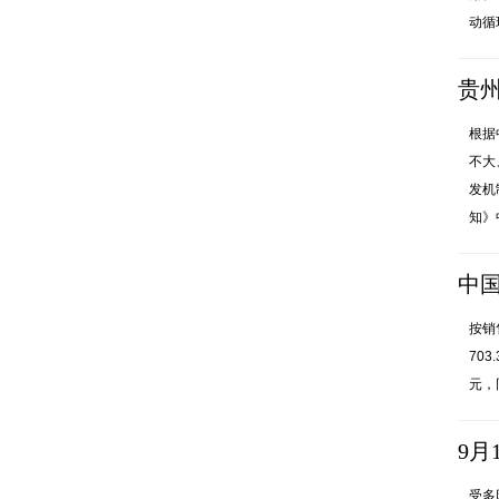
动循
贵
根据
不大
发机
知》中
中国
按销
70
元，
9月
受多