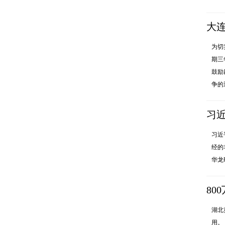
大
为切
期三
鼓励
争的通
习
沿
习近
经的
华龙
80
湖北
用。