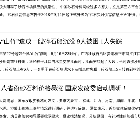
极大阻碍了砂石市场供应的灵活性。 中国砂石骨料网经过多方努力，立足第三方平台
通。 砂石供需信息布告于2018年9月1日起正式升级为“砂石实时供需信息推送”服务
“山竹”造成一艘碎石船沉没 9人被困 1人失踪
年第22号超强台风“山竹”影响，9月16日23时许，广西壮族自治区贵港桂平市浔江
沙船是前往柳州，途经桂平江口与木圭交界江面时，江面突然起了大风，当时该捞沙船
人，碎石船上有6人，一名男子在碎石船进水下沉撤离时失联，碎石船上5人转移到捞沙
国八省份砂石料价格暴涨 国家发改委启动调研！
人网消息，国家发改委价格司发文，要求内蒙古 、福建、江西、河南、湖南、湖北、广
水泥、混凝土价格上涨的情况进行调研，并进行反馈。 通知表示，近期媒体反映你省
多发。为贯彻落实领导重要批示要求，迅速摸清情况、分析原因，有针对性的加强市场调