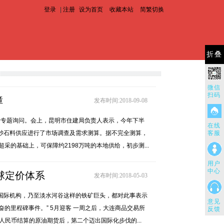
登录
|
注册
设为首页
收藏本站
简繁切换
折叠
微信
扫码
障
发布时间:2018-09-08
行专题询问。会上，昆明市住建局负责人表示，今年下半
在线
需砂石料供应进行了市场调查及需求测算。据不完全测算，
客服
的基础上，可保障约2198万吨的本地供给，初步测...
用户
中心
球定价体系
发布时间:2018-05-03
国际机构，乃至淡水河谷这样的铁矿巨头，都对此事表示
意见
的里程碑事件。” 5月迎客 一周之后，大连商品交易所
反馈
人民币结算的原油期货后，第二个迈出国际化步伐的...