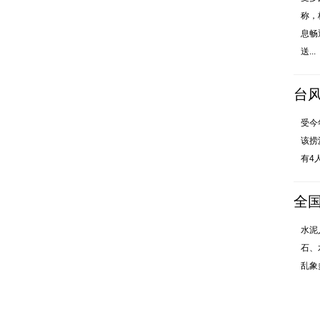
称，
息畅
送...
台风
受今
该捞
有4
全
水泥
石、
乱象