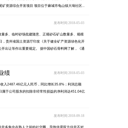
矿资源综合开发项目 项目位于麻城市龟山镇大坳社区...
发布时间:2018-05-03
数量多、临时砂场批建随意、正规砂石矿山数量多、规模
日，贵州省国土资源厅印发《关于健全矿产资源绿色化开
开出让等作出重要规定。 据中国砂石骨料网了解，《通
业绩
发布时间:2018-05-03
2487.46亿元人民币，同比增长35.8%；利润总额
%；归属于公司股东的扣除非经常性损益的净利润达451.04亿
发布时间:2018-09-18
信息多集中在熟人之间的社交圈，导致供需双方信息不对