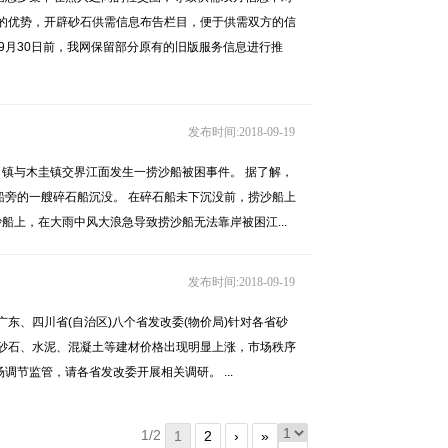
的优势，开辟砂石供需信息布告栏目，便于供需双方的信
。9月30日前，我网保留部分原有的旧版服务信息进行推
发布时间:2018-09-19
江口镇与木圭镇交界江面发生一捞沙船被困事件。 据了解，
旁的一艘碎石船沉没。 在碎石船未下沉没前，捞沙船上
船上，在大雨中风大浪急导致捞沙船无法靠岸被困江...
发布时间:2018-09-19
东、四川省(自治区)八个省发改委(物价局)针对各省砂
砂石、水泥、混凝土等建材价格出现明显上涨，市场秩序
节监管，请各省发改委开展相关调研。 ...
1/2
1
2
›
»