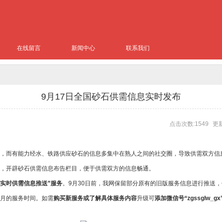
在线留言
新闻中心
联系我们
9月17日全国砂石供需信息实时发布
点击次数:1549
更新
，而有能力经水、铁路供应砂石的信息多集中在熟人之间的社交圈，导致供需双方信
，开辟砂石供需信息布告栏目，便于供需双方的信息畅通。
石实时供需信息推送”服务
。9月30日前，我网保留部分原有的旧版服务信息进行推送
月的服务时间。如需
购买新服务或了解具体服务内容
升级可
添加微信号“zgssglw_gx