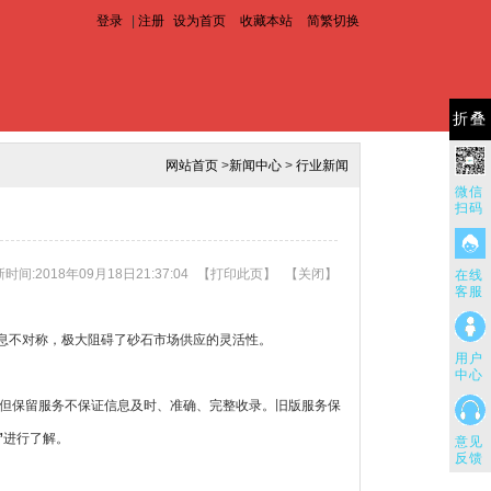
登录
|
注册
设为首页
收藏本站
简繁切换
折叠
网站首页
>
新闻中心
>
行业新闻
微信
扫码
时间:2018年09月18日21:37:04
【
打印此页
】
【
关闭
】
在线
客服
息不对称，极大阻碍了砂石市场供应的灵活性。
用户
中心
，但保留服务不保证信息及时、准确、完整收录。旧版服务保
”
进行了解。
意见
反馈